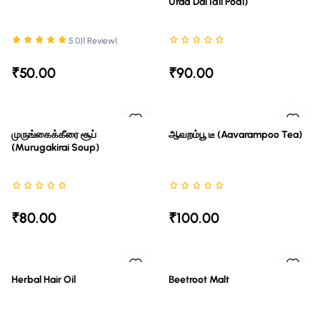
Urad Dal Idli Podi)
5.0
(1 Review)
Rated 5 stars out of 5
Rated NaN stars out of 5
₹50.00
₹90.00
முருங்கைக்கீரை சூப்
ஆவறம்பூ டீ (Aavarampoo Tea)
(murugakirai Soup)
Rated NaN stars out of 5
Rated NaN stars out of 5
₹80.00
₹100.00
Herbal Hair Oil
Beetroot Malt